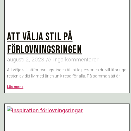
ATT VÄLJA STIL PÅ
FÖRLOVNINGSRINGEN
augusti 2, 2023
Inga kommentarer
Att välja stil påförlovningsringen Att hitta personen du vill tillbringa
resten av ditt liv med är en unik resa för alla. På samma sätt är
Läs mer »