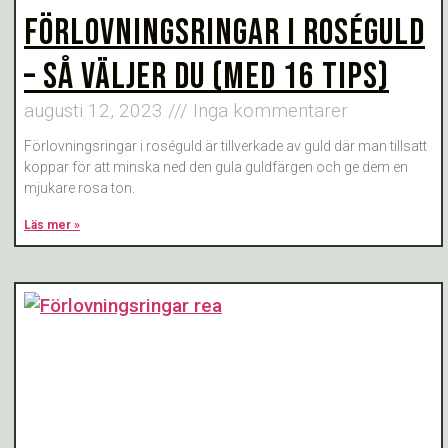
FÖRLOVNINGSRINGAR I ROSÉGULD
– SÅ VÄLJER DU (MED 16 TIPS)
augusti 12, 2023
Inga kommentarer
Förlovningsringar i roséguld är tillverkade av guld där man tillsatt
koppar för att minska ned den gula guldfärgen och ge dem en
mjukare rosa ton.
Läs mer »