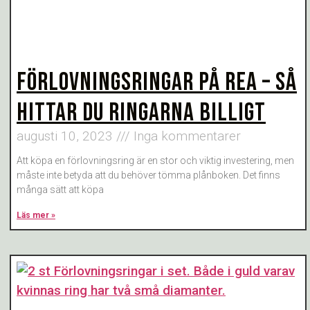
FÖRLOVNINGSRINGAR PÅ REA – SÅ
HITTAR DU RINGARNA BILLIGT
augusti 10, 2023
Inga kommentarer
Att köpa en förlovningsring är en stor och viktig investering, men
måste inte betyda att du behöver tömma plånboken. Det finns
många sätt att köpa
Läs mer »