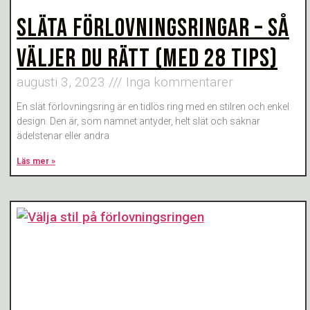
SLÄTA FÖRLOVNINGSRINGAR – SÅ
VÄLJER DU RÄTT (MED 28 TIPS)
augusti 3, 2023
Inga kommentarer
En slät förlovningsring är en tidlös ring med en stilren och enkel
design. Den är, som namnet antyder, helt slät och saknar
ädelstenar eller andra
Läs mer »