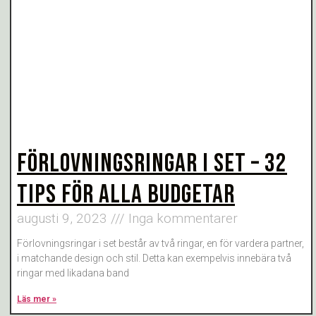
FÖRLOVNINGSRINGAR I SET – 32
TIPS FÖR ALLA BUDGETAR
augusti 9, 2023
Inga kommentarer
Förlovningsringar i set består av två ringar, en för vardera partner,
i matchande design och stil. Detta kan exempelvis innebära två
ringar med likadana band
Läs mer »