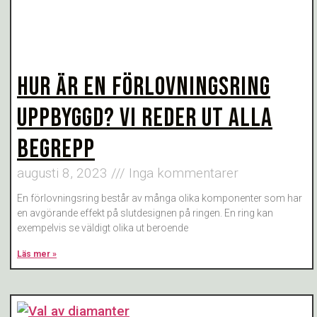
HUR ÄR EN FÖRLOVNINGSRING
UPPBYGGD? VI REDER UT ALLA
BEGREPP
augusti 8, 2023
Inga kommentarer
En förlovningsring består av många olika komponenter som har
en avgörande effekt på slutdesignen på ringen. En ring kan
exempelvis se väldigt olika ut beroende
Läs mer »