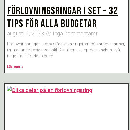
FÖRLOVNINGSRINGAR I SET – 32
TIPS FÖR ALLA BUDGETAR
augusti 9, 2023
Inga kommentarer
Förlovningsringar i set består av två ringar, en för vardera partner,
i matchande design och stil. Detta kan exempelvis innebära två
ringar med likadana band
Läs mer »