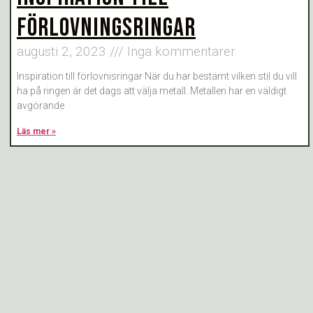
FÖRLOVNINGSRINGAR
augusti 2, 2023
Inga kommentarer
Inspiration till förlovnisringar När du har bestämt vilken stil du vill
ha på ringen är det dags att välja metall. Metallen har en väldigt
avgörande
Läs mer »