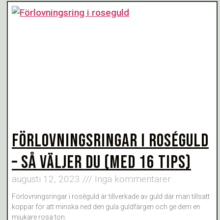
FÖRLOVNINGSRINGAR I ROSÉGULD
– SÅ VÄLJER DU (MED 16 TIPS)
augusti 12, 2023
Inga kommentarer
Förlovningsringar i roséguld är tillverkade av guld där man tillsatt
koppar för att minska ned den gula guldfärgen och ge dem en
mjukare rosa ton.