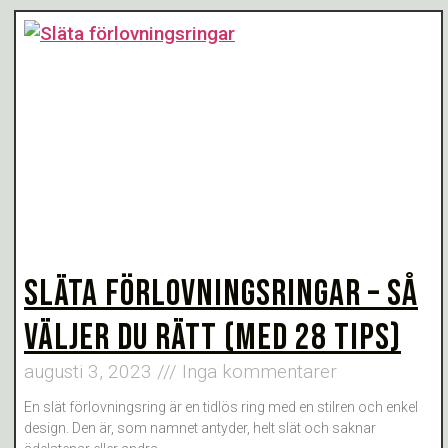
SLÄTA FÖRLOVNINGSRINGAR – SÅ
VÄLJER DU RÄTT (MED 28 TIPS)
augusti 3, 2023
Inga kommentarer
En slät förlovningsring är en tidlös ring med en stilren och enkel
design. Den är, som namnet antyder, helt slät och saknar