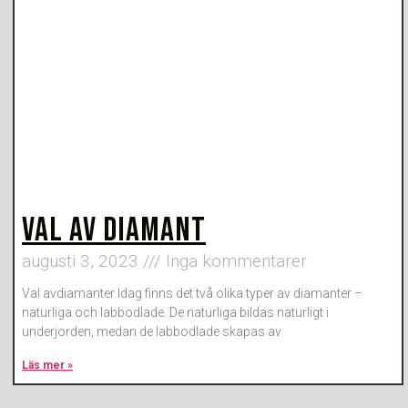
VAL AV DIAMANT
augusti 3, 2023
Inga kommentarer
Val avdiamanter Idag finns det två olika typer av diamanter –
naturliga och labbodlade. De naturliga bildas naturligt i
underjorden, medan de labbodlade skapas av
Läs mer »