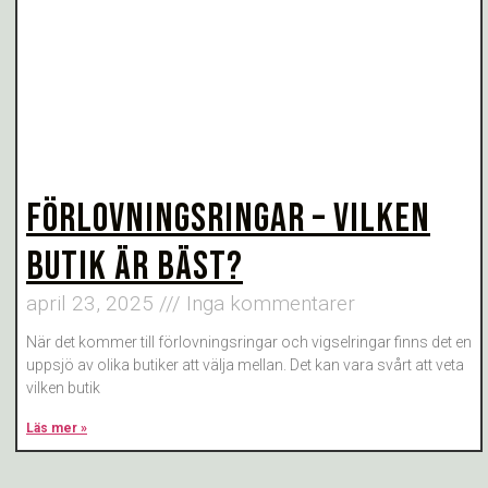
FÖRLOVNINGSRINGAR – VILKEN
BUTIK ÄR BÄST?
april 23, 2025
Inga kommentarer
När det kommer till förlovningsringar och vigselringar finns det en
uppsjö av olika butiker att välja mellan. Det kan vara svårt att veta
vilken butik
Läs mer »