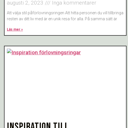
augusti 2, 2023
Inga kommentarer
Att välja stil påförlovningsringen Att hitta personen du vill tillbringa
resten av ditt liv med är en unik resa för alla. På samma sätt är
Läs mer »
INSPIRATION TILL