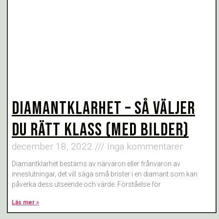
DIAMANTKLARHET – SÅ VÄLJER
DU RÄTT KLASS (MED BILDER)
december 18, 2022
Inga kommentarer
Diamantklarhet bestäms av närvaron eller frånvaron av
inneslutningar, det vill säga små brister i en diamant som kan
påverka dess utseende och värde. Förståelse för
Läs mer »