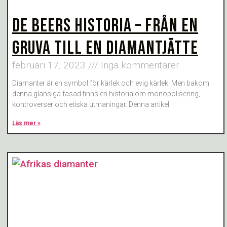
DE BEERS HISTORIA – FRÅN EN
GRUVA TILL EN DIAMANTJÄTTE
februari 17, 2023
Inga kommentarer
Diamanter är en symbol för kärlek och evig kärlek. Men bakom
denna glansiga fasad finns en historia om monopolisering,
kontroverser och etiska utmaningar. Denna artikel
Läs mer »