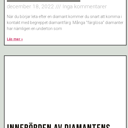
december 18, 2022
Inga kommentarer
När du börjar leta efter en diamant kommer du snart att komma i
kontakt med begreppet diamantfärg. Många “färglösa” diamanter
har nämligen en underton som
Läs mer »