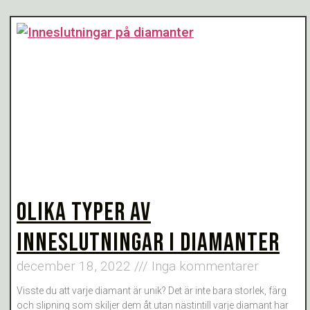
OLIKA TYPER AV
INNESLUTNINGAR I DIAMANTER
december 18, 2022
Inga kommentarer
Visste du att varje diamant är unik? Det är inte bara storlek, färg
och slipning som skiljer dem åt utan nästintill varje diamant har