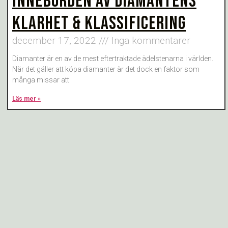
INNEBÖRDEN AV DIAMANTENS
KLARHET & KLASSIFICERING
december 17, 2022
Inga kommentarer
Diamanter är en av de mest eftertraktade ädelstenarna i världen.
När det gäller att köpa diamanter är det dock en faktor som
många missar att
Läs mer »