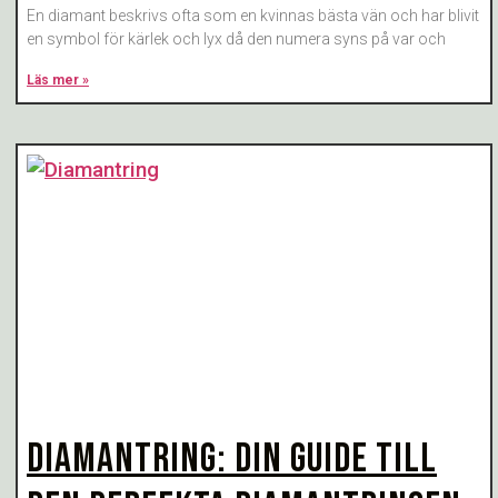
En diamant beskrivs ofta som en kvinnas bästa vän och har blivit
en symbol för kärlek och lyx då den numera syns på var och
Läs mer »
DIAMANTRING: DIN GUIDE TILL