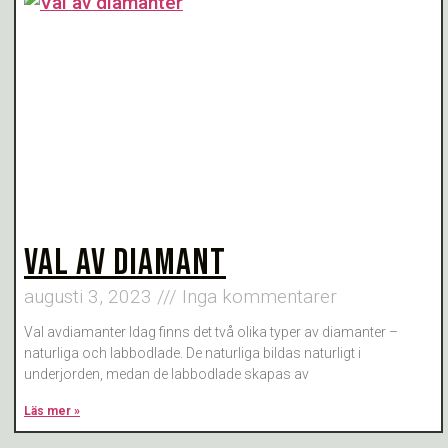
VAL AV DIAMANT
augusti 3, 2023
Inga kommentarer
Val avdiamanter Idag finns det två olika typer av diamanter –
naturliga och labbodlade. De naturliga bildas naturligt i
underjorden, medan de labbodlade skapas av
Läs mer »