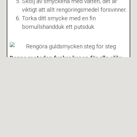
Skölj av smyckena med vatten, det är
viktigt att allt rengöringsmedel försvinner.
Torka ditt smycke med en fin
bomullshandduk ett putsduk.
Denna metoden funkar kanon för alla olika
smycken som halsband, örhängen,
solitärringar och andra typer av ringar.
Metoden lämpar sig även för silver,
diamanter och titan. Alltså i stort sett alla
typer av smycken!